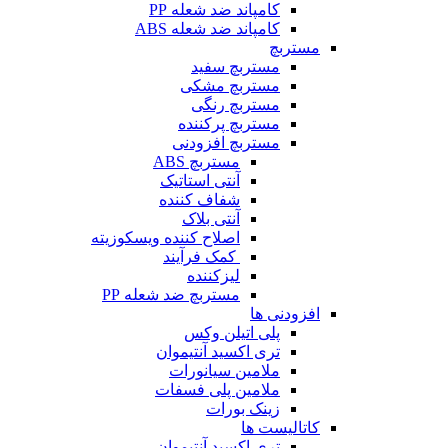
کامپاند ضد شعله PP
کامپاند ضد شعله ABS
مستربچ
مستربچ‌ سفید
مستربچ مشکی
مستربچ رنگی
مستربچ پرکننده
مستربچ افزودنی
مستربچ ABS
آنتی استاتیک
شفاف کننده
آنتی بلاک
اصلاح کننده ویسکوزیته
کمک فرآیند
لیزکننده
مستربچ ضد شعله PP
افزودنی ها
پلی اتیلن وکس
تری اکسید آنتیموان
ملامین سیانورات
ملامین پلی فسفات
زینک بورات
کاتالیست ها
تری اکسید آنتیموان