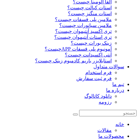
آلفا آلومینا چیست؟
استات کبالت چیست؟
استات منگنز چیست؟
ملامین پلی فسفات چیست؟
ملامین سیانورات چیست؟
تری اکسید آنتیموان چیست؟
تری استات آنتیموان چیست؟
زینک بورات چیست؟
آمونیوم پلی فسفات APPچیست؟
آنتی اکسیدانت چیست؟
استابلایزر باریم کادمیوم زینک چیست؟
سوالات متداول
فرم استخدام
فرم ثبت سفارش
تیم ما
درباره ما
دانلود کاتالوگ
رزومه
خانه
مقالات
محصولات ما