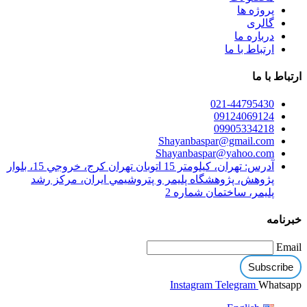
پروژه ها
گالری
درباره ما
ارتباط با ما
ارتباط با ما
021-44795430
09124069124
09905334218
Shayanbaspar@gmail.com
Shayanbaspar@yahoo.com
آدرس: تهران، كيلومتر 15 اتوبان تهران كرج،‌ خروجي 15، بلوار
پژوهش، پژوهشگاه پليمر و پتروشيمي ايران، مركز رشد
پليمر، ساختمان شماره 2
خبرنامه
Email
Instagram
Telegram
Whatsapp