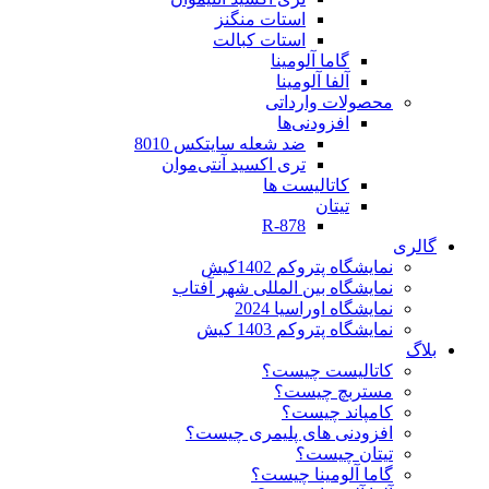
استات منگنز
استات کبالت
گاما آلومینا
آلفا آلومینا
محصولات وارداتی
افزودنی‌ها
ضد شعله سایتکس 8010
تری اکسید آنتی‌موان
کاتالیست ها
تیتان
R-878
گالری
نمایشگاه پتروکم 1402کیش
نمایشگاه بین المللی شهر آفتاب
نمایشگاه اوراسیا 2024
نمایشگاه پتروکم 1403 کیش
بلاگ
کاتالیست چیست؟
مستربچ چیست؟
کامپاند چیست؟
افزودنی های پلیمری چیست؟
تیتان چیست؟
گاما آلومینا چیست؟