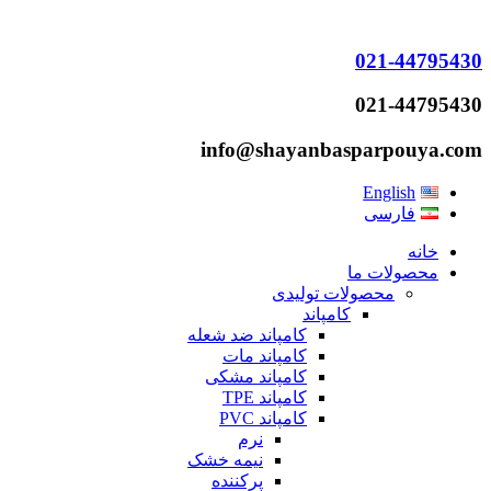
021-44795430
021-44795430
info@shayanbasparpouya.com
English
فارسی
خانه
محصولات ما
محصولات تولیدی
کامپاند
کامپاند ضد شعله
کامپاند مات
کامپاند مشکی
کامپاند TPE
کامپاند PVC
نرم
نیمه خشک
پرکننده