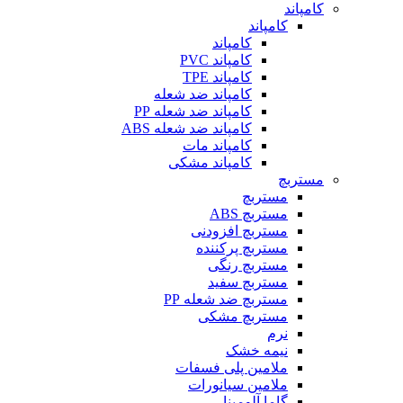
کامپاند
کامپاند
کامپاند
کامپاند PVC
کامپاند TPE
کامپاند ضد شعله
کامپاند ضد شعله PP
کامپاند ضد شعله ABS
کامپاند مات
کامپاند مشکی
مستربچ
مستربچ
مستربچ ABS
مستربچ افزودنی
مستربچ پرکننده
مستربچ رنگی
مستربچ‌ سفید
مستربچ ضد شعله PP
مستربچ مشکی
نرم
نیمه خشک
ملامین پلی فسفات
ملامین سیانورات
گاما آلومینا