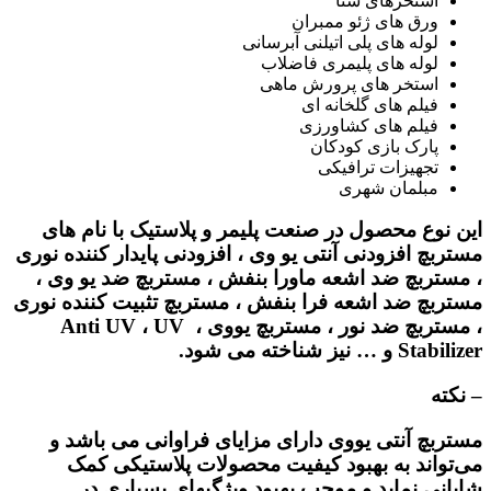
استخرهای شنا
ورق های ژئو ممبران
لوله های پلی اتیلنی آبرسانی
لوله های پلیمری فاضلاب
استخر های پرورش ماهی
فیلم های گلخانه ای
فیلم های کشاورزی
پارک بازی کودکان
تجهیزات ترافیکی
مبلمان شهری
این نوع محصول در صنعت پلیمر و پلاستیک با نام های
مستربچ افزودنی آنتی یو وی ، افزودنی پایدار کننده نوری
، مستربچ ضد اشعه ماورا بنفش ، مستربچ ضد یو وی ،
مستربچ ضد اشعه فرا بنفش ، مستربچ تثبیت کننده نوری
، مستربچ ضد نور ، مستربچ یووی ، Anti UV ، UV
Stabilizer و … نیز شناخته می شود.
– نکته
مستربچ آنتی یووی
دارای مزایای فراوانی می باشد و
می‌تواند به بهبود کیفیت محصولات پلاستیکی کمک
شایانی نماید و موجب بهبود ویژگیهای بسیاری در