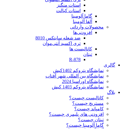
استات منگنز
استات کبالت
گاما آلومینا
آلفا آلومینا
محصولات وارداتی
افزودنی‌ها
ضد شعله سایتکس 8010
تری اکسید آنتی‌موان
کاتالیست ها
تیتان
R-878
گالری
نمایشگاه پتروکم 1402کیش
نمایشگاه بین المللی شهر آفتاب
نمایشگاه اوراسیا 2024
نمایشگاه پتروکم 1403 کیش
بلاگ
کاتالیست چیست؟
مستربچ چیست؟
کامپاند چیست؟
افزودنی های پلیمری چیست؟
تیتان چیست؟
گاما آلومینا چیست؟