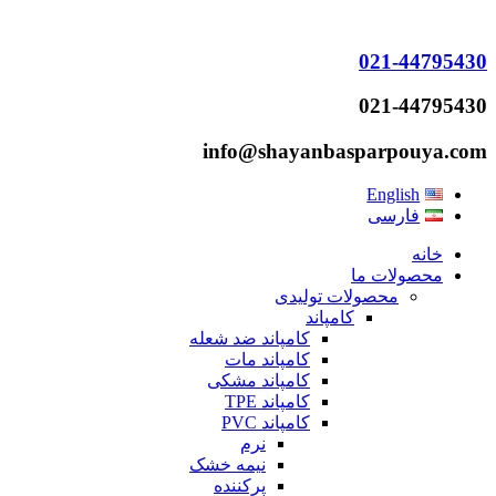
021-44795430
021-44795430
info@shayanbasparpouya.com
English
فارسی
خانه
محصولات ما
محصولات تولیدی
کامپاند
کامپاند ضد شعله
کامپاند مات
کامپاند مشکی
کامپاند TPE
کامپاند PVC
نرم
نیمه خشک
پرکننده