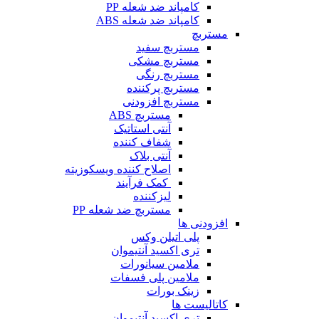
کامپاند ضد شعله PP
کامپاند ضد شعله ABS
مستربچ
مستربچ‌ سفید
مستربچ مشکی
مستربچ رنگی
مستربچ پرکننده
مستربچ افزودنی
مستربچ ABS
آنتی استاتیک
شفاف کننده
آنتی بلاک
اصلاح کننده ویسکوزیته
کمک فرآیند
لیزکننده
مستربچ ضد شعله PP
افزودنی ها
پلی اتیلن وکس
تری اکسید آنتیموان
ملامین سیانورات
ملامین پلی فسفات
زینک بورات
کاتالیست ها
تری اکسید آنتیموان