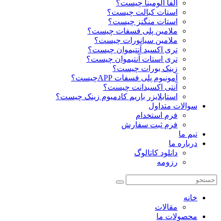
آلفا آلومینا چیست؟
استات کبالت چیست؟
استات منگنز چیست؟
ملامین پلی فسفات چیست؟
ملامین سیانورات چیست؟
تری اکسید آنتیموان چیست؟
تری استات آنتیموان چیست؟
زینک بورات چیست؟
آمونیوم پلی فسفات APPچیست؟
آنتی اکسیدانت چیست؟
استابلایزر باریم کادمیوم زینک چیست؟
سوالات متداول
فرم استخدام
فرم ثبت سفارش
تیم ما
درباره ما
دانلود کاتالوگ
رزومه
خانه
مقالات
محصولات ما