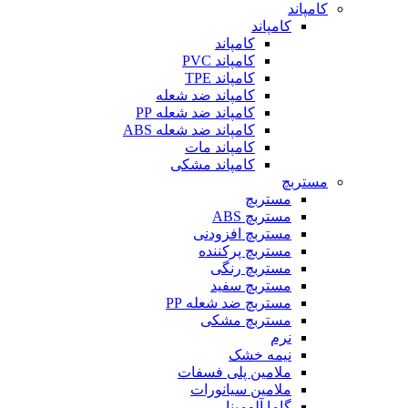
کامپاند
کامپاند
کامپاند
کامپاند PVC
کامپاند TPE
کامپاند ضد شعله
کامپاند ضد شعله PP
کامپاند ضد شعله ABS
کامپاند مات
کامپاند مشکی
مستربچ
مستربچ
مستربچ ABS
مستربچ افزودنی
مستربچ پرکننده
مستربچ رنگی
مستربچ‌ سفید
مستربچ ضد شعله PP
مستربچ مشکی
نرم
نیمه خشک
ملامین پلی فسفات
ملامین سیانورات
گاما آلومینا