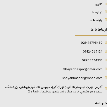
گالری
درباره ما
ارتباط با ما
ارتباط با ما
021-44795430
09124069124
09905334218
Shayanbaspar@gmail.com
Shayanbaspar@yahoo.com
آدرس: تهران، كيلومتر 15 اتوبان تهران كرج،‌ خروجي 15، بلوار پژوهش، پژوهشگاه
پليمر و پتروشيمي ايران، مركز رشد پليمر، ساختمان شماره 2
خبرنامه