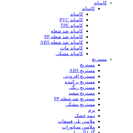
کامپاند
کامپاند
کامپاند
کامپاند PVC
کامپاند TPE
کامپاند ضد شعله
کامپاند ضد شعله PP
کامپاند ضد شعله ABS
کامپاند مات
کامپاند مشکی
مستربچ
مستربچ
مستربچ ABS
مستربچ افزودنی
مستربچ پرکننده
مستربچ رنگی
مستربچ‌ سفید
مستربچ ضد شعله PP
مستربچ مشکی
نرم
نیمه خشک
ملامین پلی فسفات
ملامین سیانورات
گاما آلومینا