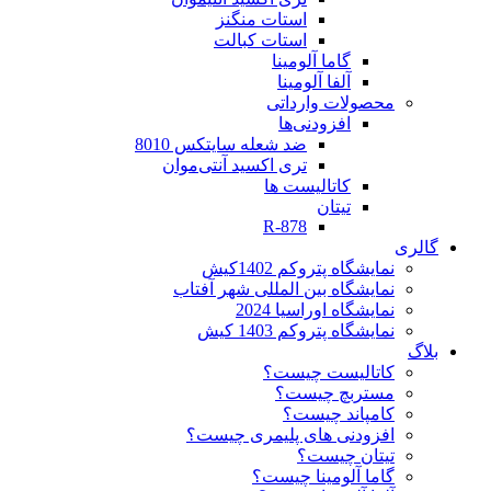
استات منگنز
استات کبالت
گاما آلومینا
آلفا آلومینا
محصولات وارداتی
افزودنی‌ها
ضد شعله سایتکس 8010
تری اکسید آنتی‌موان
کاتالیست ها
تیتان
R-878
گالری
نمایشگاه پتروکم 1402کیش
نمایشگاه بین المللی شهر آفتاب
نمایشگاه اوراسیا 2024
نمایشگاه پتروکم 1403 کیش
بلاگ
کاتالیست چیست؟
مستربچ چیست؟
کامپاند چیست؟
افزودنی های پلیمری چیست؟
تیتان چیست؟
گاما آلومینا چیست؟