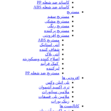
کامپاند ضد شعله PP
کامپاند ضد شعله ABS
مستربچ
مستربچ‌ سفید
مستربچ مشکی
مستربچ رنگی
مستربچ پرکننده
مستربچ افزودنی
مستربچ ABS
آنتی استاتیک
شفاف کننده
آنتی بلاک
اصلاح کننده ویسکوزیته
کمک فرآیند
لیزکننده
مستربچ ضد شعله PP
افزودنی ها
پلی اتیلن وکس
تری اکسید آنتیموان
ملامین سیانورات
ملامین پلی فسفات
زینک بورات
کاتالیست ها
تری اکسید آنتیموان