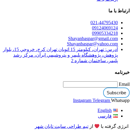
ارتباط با ما
021-44795430
09124069124
09905334218
Shayanbaspar@gmail.com
Shayanbaspar@yahoo.com
آدرس: تهران، كيلومتر 15 اتوبان تهران كرج،‌ خروجي 15، بلوار
پژوهش، پژوهشگاه پليمر و پتروشيمي ايران، مركز رشد
پليمر، ساختمان شماره 2
خبرنامه
Email
Instagram
Telegram
Whatsapp
English
فارسی
انرژی گرفته با
از
تیم طراحی سایت تابان شهر