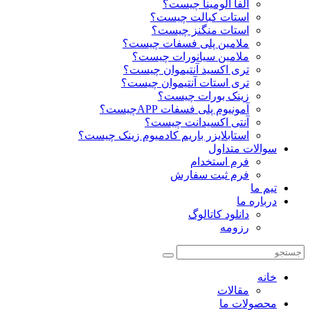
آلفا آلومینا چیست؟
استات کبالت چیست؟
استات منگنز چیست؟
ملامین پلی فسفات چیست؟
ملامین سیانورات چیست؟
تری اکسید آنتیموان چیست؟
تری استات آنتیموان چیست؟
زینک بورات چیست؟
آمونیوم پلی فسفات APPچیست؟
آنتی اکسیدانت چیست؟
استابلایزر باریم کادمیوم زینک چیست؟
سوالات متداول
فرم استخدام
فرم ثبت سفارش
تیم ما
درباره ما
دانلود کاتالوگ
رزومه
خانه
مقالات
محصولات ما