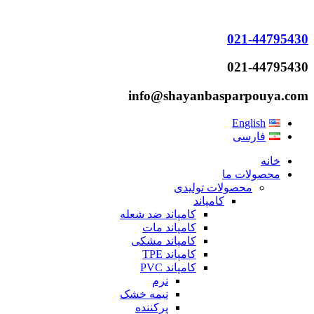
021-44795430
021-44795430
info@shayanbasparpouya.com
English
فارسی
خانه
محصولات ما
محصولات تولیدی
کامپاند
کامپاند ضد شعله
کامپاند مات
کامپاند مشکی
کامپاند TPE
کامپاند PVC
نرم
نیمه خشک
پرکننده