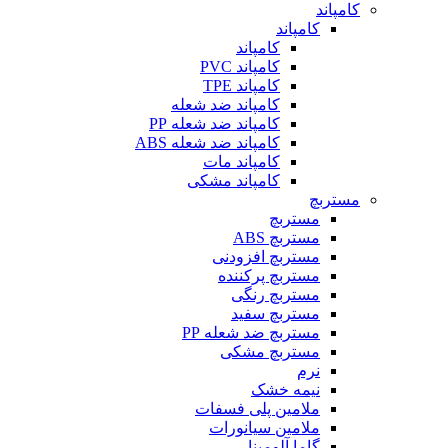
کامپاند
کامپاند
کامپاند
کامپاند PVC
کامپاند TPE
کامپاند ضد شعله
کامپاند ضد شعله PP
کامپاند ضد شعله ABS
کامپاند مات
کامپاند مشکی
مستربچ
مستربچ
مستربچ ABS
مستربچ افزودنی
مستربچ پرکننده
مستربچ رنگی
مستربچ‌ سفید
مستربچ ضد شعله PP
مستربچ مشکی
نرم
نیمه خشک
ملامین پلی فسفات
ملامین سیانورات
گاما آلومینا