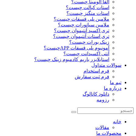
آلفا آلومینا چیست؟
استات کبالت چیست؟
استات منگنز چیست؟
ملامین پلی فسفات چیست؟
ملامین سیانورات چیست؟
تری اکسید آنتیموان چیست؟
تری استات آنتیموان چیست؟
زینک بورات چیست؟
آمونیوم پلی فسفات APPچیست؟
آنتی اکسیدانت چیست؟
استابلایزر باریم کادمیوم زینک چیست؟
سوالات متداول
فرم استخدام
فرم ثبت سفارش
تیم ما
درباره ما
دانلود کاتالوگ
رزومه
خانه
مقالات
محصولات ما