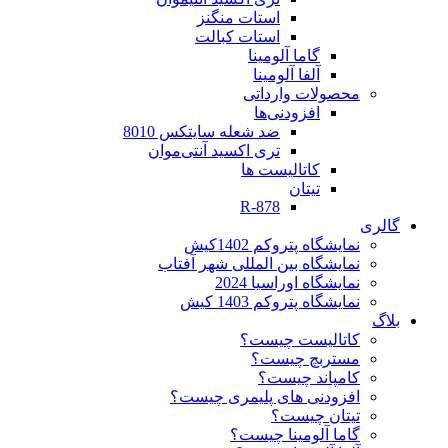
استات منگنز
استات کبالت
گاما آلومینا
آلفا آلومینا
محصولات وارداتی
افزودنی‌ها
ضد شعله سایتکس 8010
تری اکسید آنتی‌موان
کاتالیست ها
تیتان
R-878
گالری
نمایشگاه پتروکم 1402کیش
نمایشگاه بین المللی شهر آفتاب
نمایشگاه اوراسیا 2024
نمایشگاه پتروکم 1403 کیش
بلاگ
کاتالیست چیست؟
مستربچ چیست؟
کامپاند چیست؟
افزودنی های پلیمری چیست؟
تیتان چیست؟
گاما آلومینا چیست؟