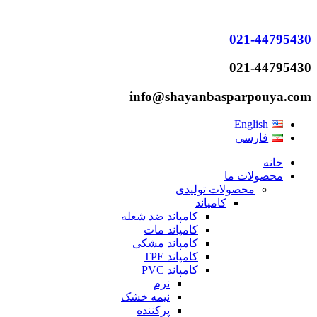
021-44795430
021-44795430
info@shayanbasparpouya.com
English
فارسی
خانه
محصولات ما
محصولات تولیدی
کامپاند
کامپاند ضد شعله
کامپاند مات
کامپاند مشکی
کامپاند TPE
کامپاند PVC
نرم
نیمه خشک
پرکننده