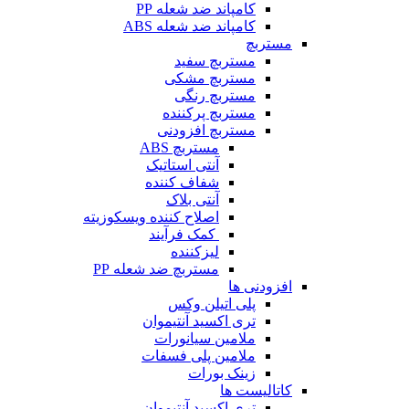
کامپاند ضد شعله PP
کامپاند ضد شعله ABS
مستربچ
مستربچ‌ سفید
مستربچ مشکی
مستربچ رنگی
مستربچ پرکننده
مستربچ افزودنی
مستربچ ABS
آنتی استاتیک
شفاف کننده
آنتی بلاک
اصلاح کننده ویسکوزیته
کمک فرآیند
لیزکننده
مستربچ ضد شعله PP
افزودنی ها
پلی اتیلن وکس
تری اکسید آنتیموان
ملامین سیانورات
ملامین پلی فسفات
زینک بورات
کاتالیست ها
تری اکسید آنتیموان