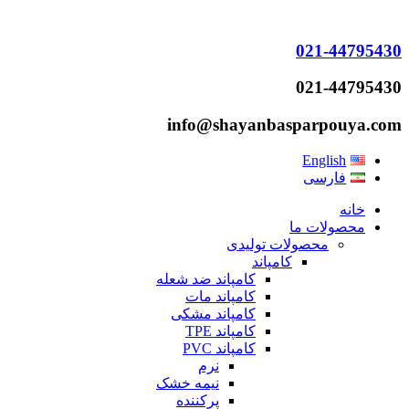
021-44795430
021-44795430
info@shayanbasparpouya.com
English
فارسی
خانه
محصولات ما
محصولات تولیدی
کامپاند
کامپاند ضد شعله
کامپاند مات
کامپاند مشکی
کامپاند TPE
کامپاند PVC
نرم
نیمه خشک
پرکننده