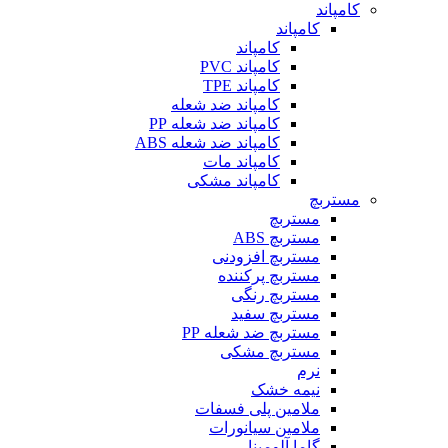
کامپاند
کامپاند
کامپاند
کامپاند PVC
کامپاند TPE
کامپاند ضد شعله
کامپاند ضد شعله PP
کامپاند ضد شعله ABS
کامپاند مات
کامپاند مشکی
مستربچ
مستربچ
مستربچ ABS
مستربچ افزودنی
مستربچ پرکننده
مستربچ رنگی
مستربچ‌ سفید
مستربچ ضد شعله PP
مستربچ مشکی
نرم
نیمه خشک
ملامین پلی فسفات
ملامین سیانورات
گاما آلومینا