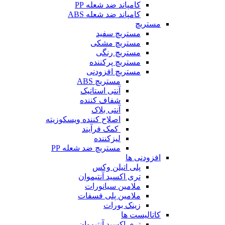
کامپاند ضد شعله PP
کامپاند ضد شعله ABS
مستربچ
مستربچ‌ سفید
مستربچ مشکی
مستربچ رنگی
مستربچ پرکننده
مستربچ افزودنی
مستربچ ABS
آنتی استاتیک
شفاف کننده
آنتی بلاک
اصلاح کننده ویسکوزیته
کمک فرآیند
لیزکننده
مستربچ ضد شعله PP
افزودنی ها
پلی اتیلن وکس
تری اکسید آنتیموان
ملامین سیانورات
ملامین پلی فسفات
زینک بورات
کاتالیست ها
تری اکسید آنتیموان