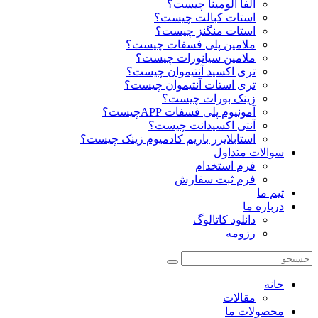
آلفا آلومینا چیست؟
استات کبالت چیست؟
استات منگنز چیست؟
ملامین پلی فسفات چیست؟
ملامین سیانورات چیست؟
تری اکسید آنتیموان چیست؟
تری استات آنتیموان چیست؟
زینک بورات چیست؟
آمونیوم پلی فسفات APPچیست؟
آنتی اکسیدانت چیست؟
استابلایزر باریم کادمیوم زینک چیست؟
سوالات متداول
فرم استخدام
فرم ثبت سفارش
تیم ما
درباره ما
دانلود کاتالوگ
رزومه
خانه
مقالات
محصولات ما