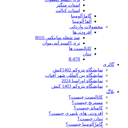
استات منگنز
استات کبالت
گاما آلومینا
آلفا آلومینا
محصولات وارداتی
افزودنی‌ها
ضد شعله سایتکس 8010
تری اکسید آنتی‌موان
کاتالیست ها
تیتان
R-878
گالری
نمایشگاه پتروکم 1402کیش
نمایشگاه بین المللی شهر آفتاب
نمایشگاه اوراسیا 2024
نمایشگاه پتروکم 1403 کیش
بلاگ
کاتالیست چیست؟
مستربچ چیست؟
کامپاند چیست؟
افزودنی های پلیمری چیست؟
تیتان چیست؟
گاما آلومینا چیست؟