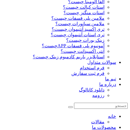
آلفا آلومینا چیست؟
استات کبالت چیست؟
استات منگنز چیست؟
ملامین پلی فسفات چیست؟
ملامین سیانورات چیست؟
تری اکسید آنتیموان چیست؟
تری استات آنتیموان چیست؟
زینک بورات چیست؟
آمونیوم پلی فسفات APPچیست؟
آنتی اکسیدانت چیست؟
استابلایزر باریم کادمیوم زینک چیست؟
سوالات متداول
فرم استخدام
فرم ثبت سفارش
تیم ما
درباره ما
دانلود کاتالوگ
رزومه
خانه
مقالات
محصولات ما