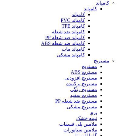
کامپاند
کامپاند
کامپاند
کامپاند PVC
کامپاند TPE
کامپاند ضد شعله
کامپاند ضد شعله PP
کامپاند ضد شعله ABS
کامپاند مات
کامپاند مشکی
مستربچ
مستربچ
مستربچ ABS
مستربچ افزودنی
مستربچ پرکننده
مستربچ رنگی
مستربچ‌ سفید
مستربچ ضد شعله PP
مستربچ مشکی
نرم
نیمه خشک
ملامین پلی فسفات
ملامین سیانورات
گاما آلومینا