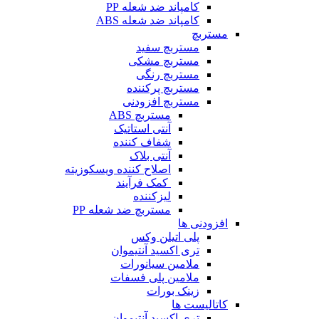
کامپاند ضد شعله PP
کامپاند ضد شعله ABS
مستربچ
مستربچ‌ سفید
مستربچ مشکی
مستربچ رنگی
مستربچ پرکننده
مستربچ افزودنی
مستربچ ABS
آنتی استاتیک
شفاف کننده
آنتی بلاک
اصلاح کننده ویسکوزیته
کمک فرآیند
لیزکننده
مستربچ ضد شعله PP
افزودنی ها
پلی اتیلن وکس
تری اکسید آنتیموان
ملامین سیانورات
ملامین پلی فسفات
زینک بورات
کاتالیست ها
تری اکسید آنتیموان