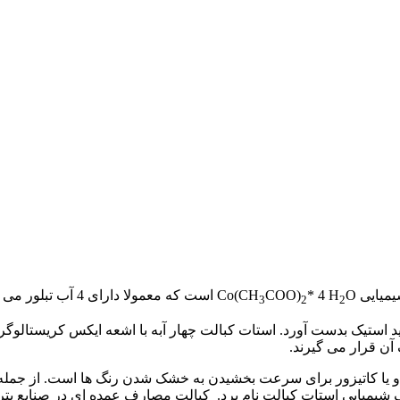
ی Co(CH
O است که معمولا دارای 4 آب تبلور می باشد.
* 4 H
COO)
3
2
2
ید استیک بدست آورد. استات کبالت چهار آبه با اشعه ایکس کریستالوگر
یا کاتیزور برای سرعت بخشیدن به خشک شدن رنگ ها است. از جمله ک
شیمیایی استات کبالت نام برد. کبالت مصارف عمده ای در صنایع پتروش