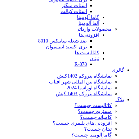
استات منگنز
استات کبالت
گاما آلومینا
آلفا آلومینا
محصولات وارداتی
افزودنی‌ها
ضد شعله سایتکس 8010
تری اکسید آنتی‌موان
کاتالیست ها
تیتان
R-878
گالری
نمایشگاه پتروکم 1402کیش
نمایشگاه بین المللی شهر آفتاب
نمایشگاه اوراسیا 2024
نمایشگاه پتروکم 1403 کیش
بلاگ
کاتالیست چیست؟
مستربچ چیست؟
کامپاند چیست؟
افزودنی های پلیمری چیست؟
تیتان چیست؟
گاما آلومینا چیست؟