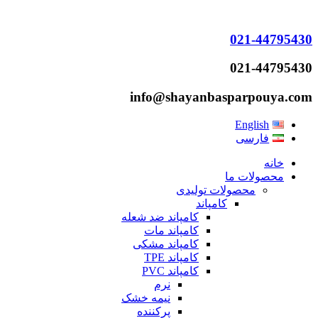
021-44795430
021-44795430
info@shayanbasparpouya.com
English
فارسی
خانه
محصولات ما
محصولات تولیدی
کامپاند
کامپاند ضد شعله
کامپاند مات
کامپاند مشکی
کامپاند TPE
کامپاند PVC
نرم
نیمه خشک
پرکننده