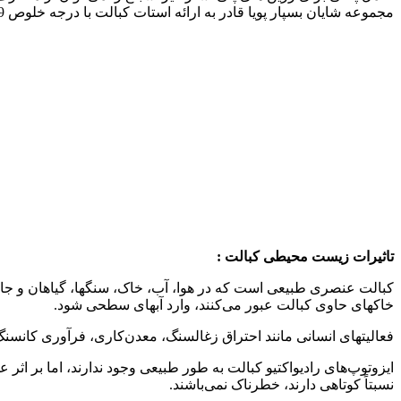
مجموعه شایان بسپار پویا قادر به ارائه استات کبالت با درجه خلوص 99 درصد به صورت کریستال پودری و محلول در هر میزان درخواستی می باشد.
تاثیرات زیست محیطی کبالت
:
کبالت عنصری طبیعی است که در هوا، آب، خاک، سنگها، گیاهان و جانور
خاکهای حاوی کبالت عبور می‌کنند، وارد آبهای سطحی شود.
فعالیتهای انسانی مانند احتراق زغالسنگ، معدن‌کاری، فرآوری کانسنگ
ایزوتوپ‌های رادیواکتیو کبالت به طور طبیعی وجود ندارند، اما بر اثر ع
نسبتاً کوتاهی دارند، خطرناک نمی‌باشند.