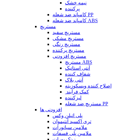
نیمه خشک
پرکننده
کامپاند ضد شعله PP
کامپاند ضد شعله ABS
مستربچ
مستربچ‌ سفید
مستربچ مشکی
مستربچ رنگی
مستربچ پرکننده
مستربچ افزودنی
مستربچ ABS
آنتی استاتیک
شفاف کننده
آنتی بلاک
اصلاح کننده ویسکوزیته
کمک فرآیند
لیزکننده
مستربچ ضد شعله PP
افزودنی ها
پلی اتیلن وکس
تری اکسید آنتیموان
ملامین سیانورات
ملامین پلی فسفات
زینک بورات