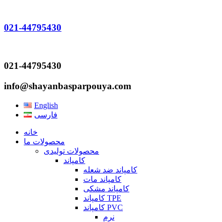
021-44795430
021-44795430
info@shayanbasparpouya.com
English
فارسی
خانه
محصولات ما
محصولات تولیدی
کامپاند
کامپاند ضد شعله
کامپاند مات
کامپاند مشکی
کامپاند TPE
کامپاند PVC
نرم