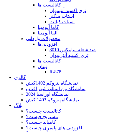
کاتالیست ها
تری اکسید آنتیموان
استات منگنز
استات کبالت
گاما آلومینا
آلفا آلومینا
محصولات وارداتی
افزودنی‌ها
ضد شعله سایتکس 8010
تری اکسید آنتی‌موان
کاتالیست ها
تیتان
R-878
گالری
نمایشگاه پتروکم 1402کیش
نمایشگاه بین المللی شهر آفتاب
نمایشگاه اوراسیا 2024
نمایشگاه پتروکم 1403 کیش
بلاگ
کاتالیست چیست؟
مستربچ چیست؟
کامپاند چیست؟
افزودنی های پلیمری چیست؟