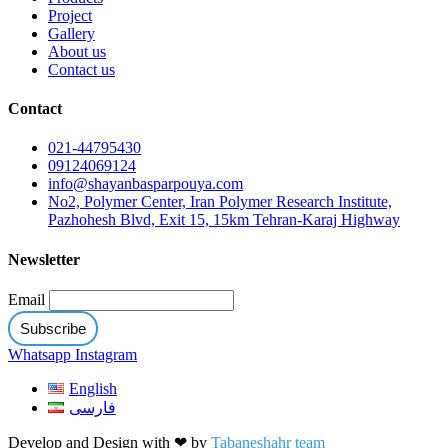
Project
Gallery
About us
Contact us
Contact
021-44795430
09124069124
info@shayanbasparpouya.com
No2, Polymer Center, Iran Polymer Research Institute,
Pazhohesh Blvd, Exit 15, 15km Tehran-Karaj Highway
Newsletter
Email
Whatsapp
Instagram
English
فارسی
Develop and Design with ❤ by
Tabaneshahr team