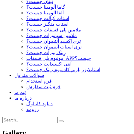
تیتان چیست؟
گاما آلومینا چیست؟
آلفا آلومینا چیست؟
استات کبالت چیست؟
استات منگنز چیست؟
ملامین پلی فسفات چیست؟
ملامین سیانورات چیست؟
تری اکسید آنتیموان چیست؟
تری استات آنتیموان چیست؟
زینک بورات چیست؟
آمونیوم پلی فسفات APPچیست؟
آنتی اکسیدانت چیست؟
استابلایزر باریم کادمیوم زینک چیست؟
سوالات متداول
فرم استخدام
فرم ثبت سفارش
تیم ما
درباره ما
دانلود کاتالوگ
رزومه
Gallery