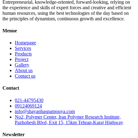
Entrepreneurial, knowledge-oriented, forward-looking, relying on
the experience and skills of expert forces and creative and efficient
human resources, using the best technologies of the day based on
the principles of dynamism, continuous growth and excellence.
Menue
Homepage
Services
Products
Project
Gallery
About us
Contact us
Contact
021-44795430
09124069124
info@shayanbasparpouya.com
No2, Polymer Center, Iran Polymer Research Institute,
Pazhohesh Blvd, Exit 15, 15km Tehran-Karaj Highway
Newsletter