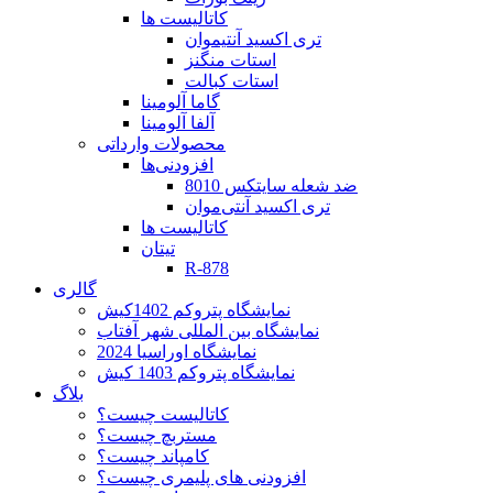
کاتالیست ها
تری اکسید آنتیموان
استات منگنز
استات کبالت
گاما آلومینا
آلفا آلومینا
محصولات وارداتی
افزودنی‌ها
ضد شعله سایتکس 8010
تری اکسید آنتی‌موان
کاتالیست ها
تیتان
R-878
گالری
نمایشگاه پتروکم 1402کیش
نمایشگاه بین المللی شهر آفتاب
نمایشگاه اوراسیا 2024
نمایشگاه پتروکم 1403 کیش
بلاگ
کاتالیست چیست؟
مستربچ چیست؟
کامپاند چیست؟
افزودنی های پلیمری چیست؟