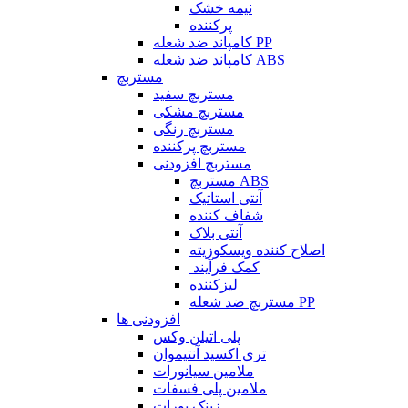
نیمه خشک
پرکننده
کامپاند ضد شعله PP
کامپاند ضد شعله ABS
مستربچ
مستربچ‌ سفید
مستربچ مشکی
مستربچ رنگی
مستربچ پرکننده
مستربچ افزودنی
مستربچ ABS
آنتی استاتیک
شفاف کننده
آنتی بلاک
اصلاح کننده ویسکوزیته
کمک فرآیند
لیزکننده
مستربچ ضد شعله PP
افزودنی ها
پلی اتیلن وکس
تری اکسید آنتیموان
ملامین سیانورات
ملامین پلی فسفات
زینک بورات