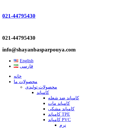
021-44795430
021-44795430
info@shayanbasparpouya.com
English
فارسی
خانه
محصولات ما
محصولات تولیدی
کامپاند
کامپاند ضد شعله
کامپاند مات
کامپاند مشکی
کامپاند TPE
کامپاند PVC
نرم