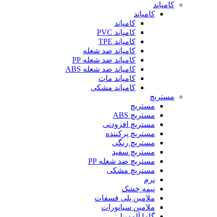
کامپاند
کامپاند
کامپاند
کامپاند PVC
کامپاند TPE
کامپاند ضد شعله
کامپاند ضد شعله PP
کامپاند ضد شعله ABS
کامپاند مات
کامپاند مشکی
مستربچ
مستربچ
مستربچ ABS
مستربچ افزودنی
مستربچ پرکننده
مستربچ رنگی
مستربچ‌ سفید
مستربچ ضد شعله PP
مستربچ مشکی
نرم
نیمه خشک
ملامین پلی فسفات
ملامین سیانورات
گاما آلومینا