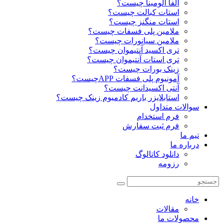
آلفا آلومینا چیست؟
استات کبالت چیست؟
استات منگنز چیست؟
ملامین پلی فسفات چیست؟
ملامین سیانورات چیست؟
تری اکسید آنتیموان چیست؟
تری استات آنتیموان چیست؟
زینک بورات چیست؟
آمونیوم پلی فسفات APPچیست؟
آنتی اکسیدانت چیست؟
استابلایزر باریم کادمیوم زینک چیست؟
سوالات متداول
فرم استخدام
فرم ثبت سفارش
تیم ما
درباره ما
دانلود کاتالوگ
رزومه
خانه
مقالات
محصولات ما