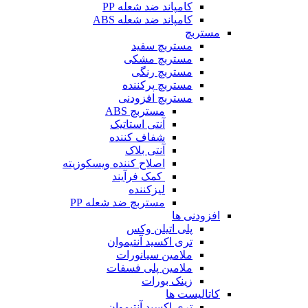
کامپاند ضد شعله PP
کامپاند ضد شعله ABS
مستربچ
مستربچ‌ سفید
مستربچ مشکی
مستربچ رنگی
مستربچ پرکننده
مستربچ افزودنی
مستربچ ABS
آنتی استاتیک
شفاف کننده
آنتی بلاک
اصلاح کننده ویسکوزیته
کمک فرآیند
لیزکننده
مستربچ ضد شعله PP
افزودنی ها
پلی اتیلن وکس
تری اکسید آنتیموان
ملامین سیانورات
ملامین پلی فسفات
زینک بورات
کاتالیست ها
تری اکسید آنتیموان