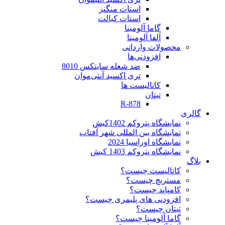
استات منگنز
استات کبالت
گاما آلومینا
آلفا آلومینا
محصولات وارداتی
افزودنی‌ها
ضد شعله سایتکس 8010
تری اکسید آنتی‌موان
کاتالیست ها
تیتان
R-878
گالری
نمایشگاه پتروکم 1402کیش
نمایشگاه بین المللی شهر آفتاب
نمایشگاه اوراسیا 2024
نمایشگاه پتروکم 1403 کیش
بلاگ
کاتالیست چیست؟
مستربچ چیست؟
کامپاند چیست؟
افزودنی های پلیمری چیست؟
تیتان چیست؟
گاما آلومینا چیست؟