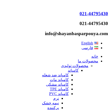
021-44795430
021-44795430
info@shayanbasparpouya.com
English
فارسی
خانه
محصولات ما
محصولات تولیدی
کامپاند
کامپاند ضد شعله
کامپاند مات
کامپاند مشکی
کامپاند TPE
کامپاند PVC
نرم
نیمه خشک
پرکننده