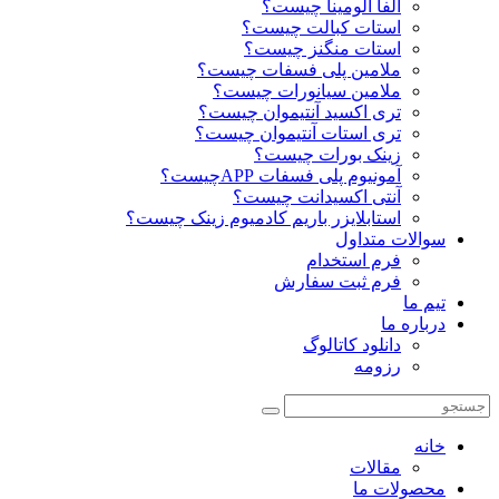
آلفا آلومینا چیست؟
استات کبالت چیست؟
استات منگنز چیست؟
ملامین پلی فسفات چیست؟
ملامین سیانورات چیست؟
تری اکسید آنتیموان چیست؟
تری استات آنتیموان چیست؟
زینک بورات چیست؟
آمونیوم پلی فسفات APPچیست؟
آنتی اکسیدانت چیست؟
استابلایزر باریم کادمیوم زینک چیست؟
سوالات متداول
فرم استخدام
فرم ثبت سفارش
تیم ما
درباره ما
دانلود کاتالوگ
رزومه
خانه
مقالات
محصولات ما