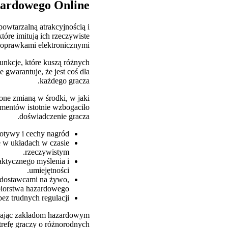
zardowego Online
powtarzalną atrakcyjnością i
óre imitują ich rzeczywiste
oprawkami elektronicznymi.
unkcje, które kuszą różnych
gwarantuje, że jest coś dla
każdego gracza.
one zmianą w środki, w jaki
ementów istotnie wzbogaciło
doświadczenie gracza.
otywy i cechy nagród.
ne w układach w czasie
rzeczywistym.
taktycznego myślenia i
umiejętności.
 dostawcami na żywo,
biorstwa hazardowego.
z trudnych regulacji.
wiając zakładom hazardowym
trefę graczy o różnorodnych