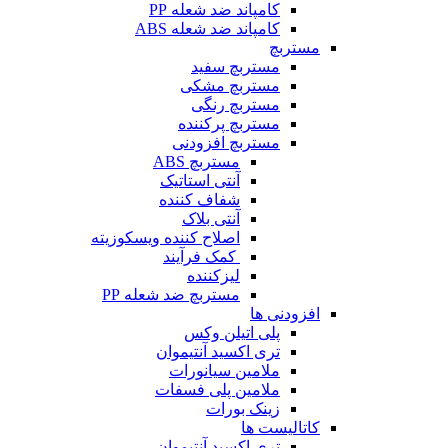
کامپاند ضد شعله PP
کامپاند ضد شعله ABS
مستربچ
مستربچ‌ سفید
مستربچ مشکی
مستربچ رنگی
مستربچ پرکننده
مستربچ افزودنی
مستربچ ABS
آنتی استاتیک
شفاف کننده
آنتی بلاک
اصلاح کننده ویسکوزیته
کمک فرآیند
لیزکننده
مستربچ ضد شعله PP
افزودنی ها
پلی اتیلن وکس
تری اکسید آنتیموان
ملامین سیانورات
ملامین پلی فسفات
زینک بورات
کاتالیست ها
تری اکسید آنتیموان