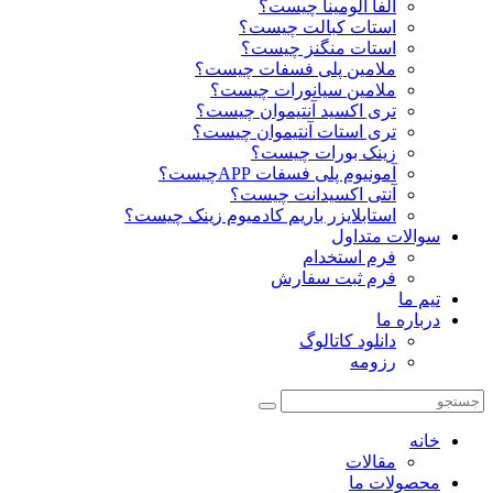
آلفا آلومینا چیست؟
استات کبالت چیست؟
استات منگنز چیست؟
ملامین پلی فسفات چیست؟
ملامین سیانورات چیست؟
تری اکسید آنتیموان چیست؟
تری استات آنتیموان چیست؟
زینک بورات چیست؟
آمونیوم پلی فسفات APPچیست؟
آنتی اکسیدانت چیست؟
استابلایزر باریم کادمیوم زینک چیست؟
سوالات متداول
فرم استخدام
فرم ثبت سفارش
تیم ما
درباره ما
دانلود کاتالوگ
رزومه
خانه
مقالات
محصولات ما