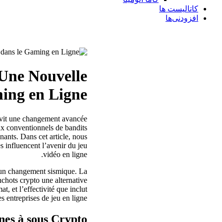
کاتالیست ها
افزودنی‌ها
 Une Nouvelle
ing en Ligne
ne vit une changement avancée
ux conventionnels de bandits
nnants. Dans cet
article, nous
 influencent l’avenir du jeu
vidéo en ligne.
t un changement sismique. La
nchots crypto une alternative
t, et l’effectivité que inclut
s entreprises de jeu en ligne.
nes à sous Crypto