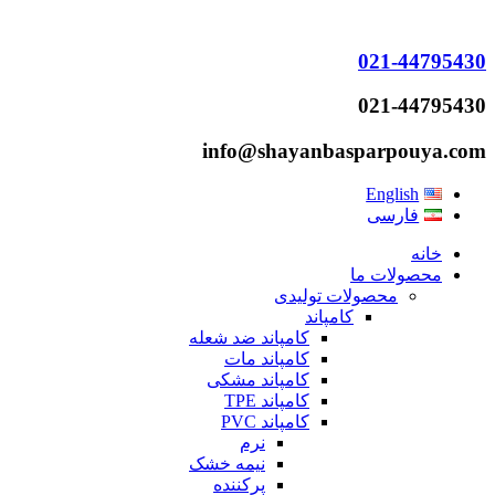
021-44795430
021-44795430
info@shayanbasparpouya.com
English
فارسی
خانه
محصولات ما
محصولات تولیدی
کامپاند
کامپاند ضد شعله
کامپاند مات
کامپاند مشکی
کامپاند TPE
کامپاند PVC
نرم
نیمه خشک
پرکننده