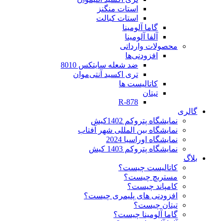
استات منگنز
استات کبالت
گاما آلومینا
آلفا آلومینا
محصولات وارداتی
افزودنی‌ها
ضد شعله سایتکس 8010
تری اکسید آنتی‌موان
کاتالیست ها
تیتان
R-878
گالری
نمایشگاه پتروکم 1402کیش
نمایشگاه بین المللی شهر آفتاب
نمایشگاه اوراسیا 2024
نمایشگاه پتروکم 1403 کیش
بلاگ
کاتالیست چیست؟
مستربچ چیست؟
کامپاند چیست؟
افزودنی های پلیمری چیست؟
تیتان چیست؟
گاما آلومینا چیست؟