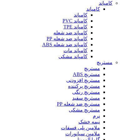
کامپاند
کامپاند
کامپاند
کامپاند PVC
کامپاند TPE
کامپاند ضد شعله
کامپاند ضد شعله PP
کامپاند ضد شعله ABS
کامپاند مات
کامپاند مشکی
مستربچ
مستربچ
مستربچ ABS
مستربچ افزودنی
مستربچ پرکننده
مستربچ رنگی
مستربچ‌ سفید
مستربچ ضد شعله PP
مستربچ مشکی
نرم
نیمه خشک
ملامین پلی فسفات
ملامین سیانورات
گاما آلومینا