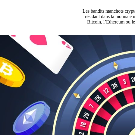
Les bandits manchots crypto
résidant dans la monnaie ut
Bitcoin, l’Ethereum ou le