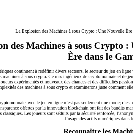
on des Machines à sous Crypto :
Ère dans le Gam
riques continuent à redéfinir divers secteurs, le secteur du jeu en lig
es machines à sous crypto. Ce mix ingénieux de cryptomonnaie et de je
joueurs expérimentés et nouveaux des chances et des difficultés passio
plexités des machines à sous crypto et examinerons juste comment elles
cryptomonnaie avec le jeu en ligne n’est pas seulement une mode; c’es
ransparence offertes par la innovation blockchain ont fait des bandits ma
s classiques. Les joueurs sont séduits par la sécurité renforcée, l’anonyma
l’usage des actifs numériques dans le
Reconnaître les Machi