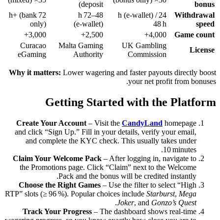
deposit)
bonus
72 h+ (bank
48–72 h
24 h (e‑wallet) /
Withdrawal
only)
(e‑wallet)
48 h
speed
3,000+
2,500+
4,000+
Game count
Curacao
Malta Gaming
UK Gambling
License
eGaming
Authority
Commission
Why it matters:
Lower wagering and faster payouts directly boost
your net profit from bonuses.
Getting Started with the Platform
Create Your Account
– Visit the
CandyLand
homepage
and click “Sign Up.” Fill in your details, verify your email,
and complete the KYC check. This usually takes under
10 minutes.
Claim Your Welcome Pack
– After logging in, navigate to
the Promotions page. Click “Claim” next to the Welcome
Pack and the bonus will be credited instantly.
Choose the Right Games
– Use the filter to select “High
RTP” slots (≥ 96 %). Popular choices include
Starburst
,
Mega
.
Joker
, and
Gonzo’s Quest
Track Your Progress
– The dashboard shows real‑time