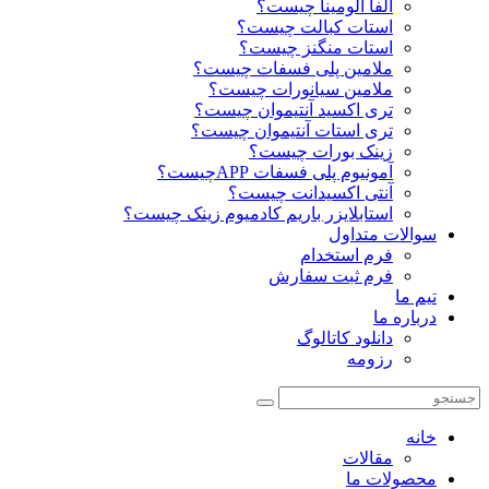
آلفا آلومینا چیست؟
استات کبالت چیست؟
استات منگنز چیست؟
ملامین پلی فسفات چیست؟
ملامین سیانورات چیست؟
تری اکسید آنتیموان چیست؟
تری استات آنتیموان چیست؟
زینک بورات چیست؟
آمونیوم پلی فسفات APPچیست؟
آنتی اکسیدانت چیست؟
استابلایزر باریم کادمیوم زینک چیست؟
سوالات متداول
فرم استخدام
فرم ثبت سفارش
تیم ما
درباره ما
دانلود کاتالوگ
رزومه
خانه
مقالات
محصولات ما