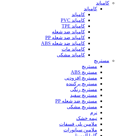
کامپاند
کامپاند
کامپاند
کامپاند PVC
کامپاند TPE
کامپاند ضد شعله
کامپاند ضد شعله PP
کامپاند ضد شعله ABS
کامپاند مات
کامپاند مشکی
مستربچ
مستربچ
مستربچ ABS
مستربچ افزودنی
مستربچ پرکننده
مستربچ رنگی
مستربچ‌ سفید
مستربچ ضد شعله PP
مستربچ مشکی
نرم
نیمه خشک
ملامین پلی فسفات
ملامین سیانورات
گاما آلومینا