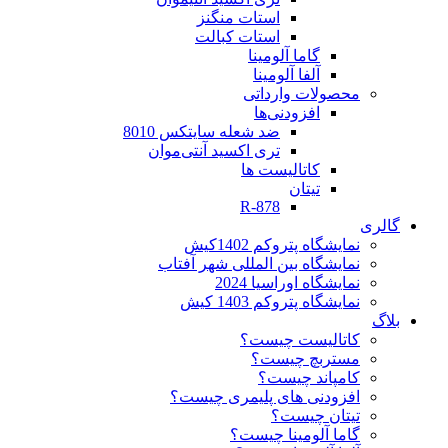
استات منگنز
استات کبالت
گاما آلومینا
آلفا آلومینا
محصولات وارداتی
افزودنی‌ها
ضد شعله سایتکس 8010
تری اکسید آنتی‌موان
کاتالیست ها
تیتان
R-878
گالری
نمایشگاه پتروکم 1402کیش
نمایشگاه بین المللی شهر آفتاب
نمایشگاه اوراسیا 2024
نمایشگاه پتروکم 1403 کیش
بلاگ
کاتالیست چیست؟
مستربچ چیست؟
کامپاند چیست؟
افزودنی های پلیمری چیست؟
تیتان چیست؟
گاما آلومینا چیست؟