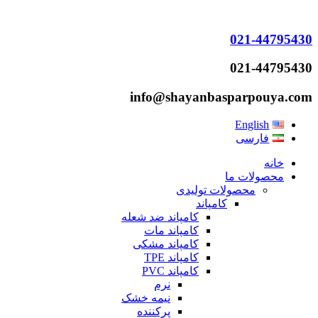
021-44795430
021-44795430
info@shayanbasparpouya.com
English
فارسی
خانه
محصولات ما
محصولات تولیدی
کامپاند
کامپاند ضد شعله
کامپاند مات
کامپاند مشکی
کامپاند TPE
کامپاند PVC
نرم
نیمه خشک
پرکننده