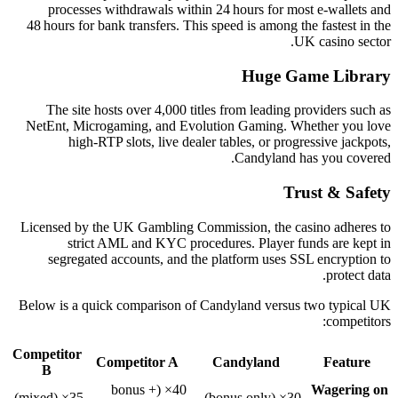
processes withdrawals within 24 hours for most e‑wallets and
48 hours for bank transfers. This speed is among the fastest in the
UK casino sector.
Huge Game Library
The site hosts over 4,000 titles from leading providers such as
NetEnt, Microgaming, and Evolution Gaming. Whether you love
high‑RTP slots, live dealer tables, or progressive jackpots,
Candyland has you covered.
Trust & Safety
Licensed by the UK Gambling Commission, the casino adheres to
strict AML and KYC procedures. Player funds are kept in
segregated accounts, and the platform uses SSL encryption to
protect data.
Below is a quick comparison of Candyland versus two typical UK
competitors:
Competitor
Competitor A
Candyland
Feature
B
40× (bonus +
Wagering on
35× (mixed)
30× (bonus only)