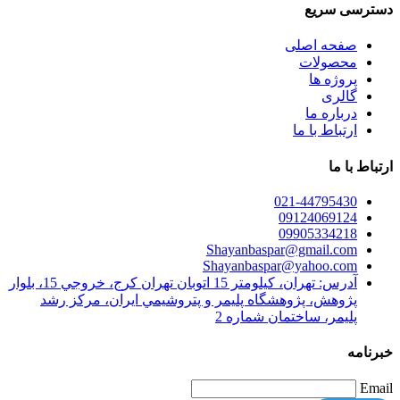
دسترسی سریع
صفحه اصلی
محصولات
پروژه ها
گالری
درباره ما
ارتباط با ما
ارتباط با ما
021-44795430
09124069124
09905334218
Shayanbaspar@gmail.com
Shayanbaspar@yahoo.com
آدرس: تهران، كيلومتر 15 اتوبان تهران كرج،‌ خروجي 15، بلوار
پژوهش، پژوهشگاه پليمر و پتروشيمي ايران، مركز رشد
پليمر، ساختمان شماره 2
خبرنامه
Email