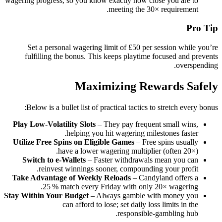
wagering progress, so you know exactly how close you are to
meeting the 30× requirement.
Pro Tip
Set a personal wagering limit of £50 per session while you’re
fulfilling the bonus. This keeps playtime focused and prevents
overspending.
Maximizing Rewards Safely
Below is a bullet list of practical tactics to stretch every bonus:
Play Low‑Volatility Slots
– They pay frequent small wins,
helping you hit wagering milestones faster.
Utilize Free Spins on Eligible Games
– Free spins usually
have a lower wagering multiplier (often 20×).
Switch to e‑Wallets
– Faster withdrawals mean you can
reinvest winnings sooner, compounding your profit.
Take Advantage of Weekly Reloads
– Candyland offers a
25 % match every Friday with only 20× wagering.
Stay Within Your Budget
– Always gamble with money you
can afford to lose; set daily loss limits in the
responsible‑gambling hub.