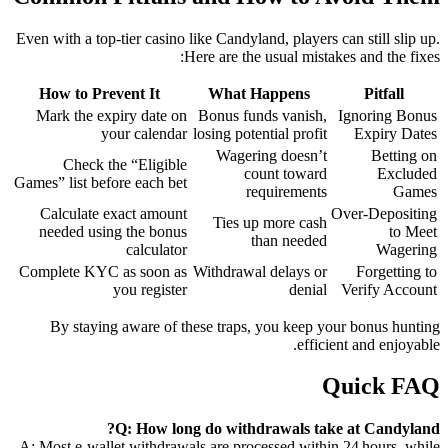
Even with a top‑tier casino like Candyland, players can still slip up.
Here are the usual mistakes and the fixes:
How to Prevent It
What Happens
Pitfall
Mark the expiry date on
Bonus funds vanish,
Ignoring Bonus
your calendar
losing potential profit
Expiry Dates
Wagering doesn’t
Betting on
Check the “Eligible
count toward
Excluded
Games” list before each bet
requirements
Games
Calculate exact amount
Over‑Depositing
Ties up more cash
needed using the bonus
to Meet
than needed
calculator
Wagering
Complete KYC as soon as
Withdrawal delays or
Forgetting to
you register
denial
Verify Account
By staying aware of these traps, you keep your bonus hunting
efficient and enjoyable.
Quick FAQ
Q: How long do withdrawals take at Candyland?
A: Most e‑wallet withdrawals are processed within 24 hours, while