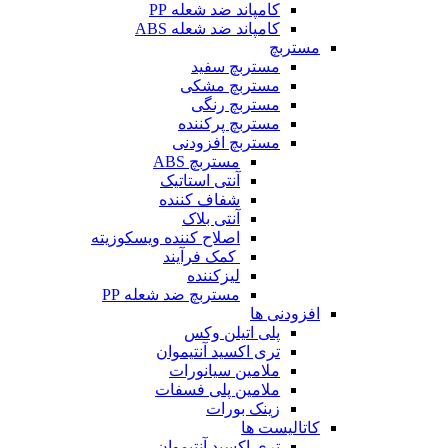
کامپاند ضد شعله PP
کامپاند ضد شعله ABS
مستربچ
مستربچ‌ سفید
مستربچ مشکی
مستربچ رنگی
مستربچ پرکننده
مستربچ افزودنی
مستربچ ABS
آنتی استاتیک
شفاف کننده
آنتی بلاک
اصلاح کننده ویسکوزیته
کمک فرآیند
لیزکننده
مستربچ ضد شعله PP
افزودنی ها
پلی اتیلن وکس
تری اکسید آنتیموان
ملامین سیانورات
ملامین پلی فسفات
زینک بورات
کاتالیست ها
تری اکسید آنتیموان