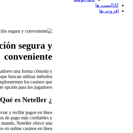
کاتالیست ها
افزودنی‌ها
ción segura y
conveniente
jugadores una forma cómoda y
 que buscan utilizar métodos
 exploraremos
los casinos que
e opción para los jugadores.
¿ Qué es Neteller?
viar y recibir pagos en línea
os de pago más confiables y
el mundo, Neteller ofrece una
s en online casinos en línea.