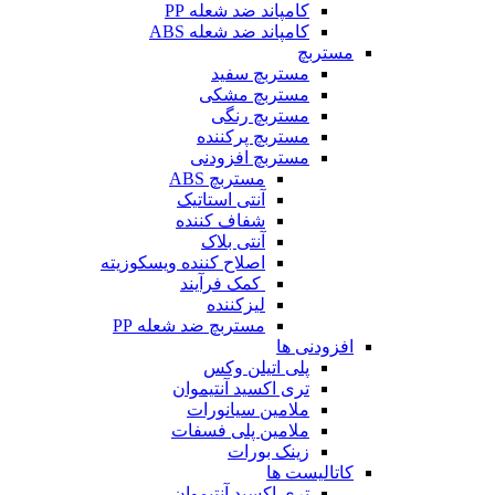
کامپاند ضد شعله PP
کامپاند ضد شعله ABS
مستربچ
مستربچ‌ سفید
مستربچ مشکی
مستربچ رنگی
مستربچ پرکننده
مستربچ افزودنی
مستربچ ABS
آنتی استاتیک
شفاف کننده
آنتی بلاک
اصلاح کننده ویسکوزیته
کمک فرآیند
لیزکننده
مستربچ ضد شعله PP
افزودنی ها
پلی اتیلن وکس
تری اکسید آنتیموان
ملامین سیانورات
ملامین پلی فسفات
زینک بورات
کاتالیست ها
تری اکسید آنتیموان