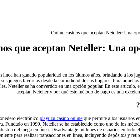
nos que aceptan Neteller: Una op
n línea han ganado popularidad en los últimos años, brindando a los 
 sus juegos favoritos desde la comodidad de sus hogares. Para aquellos
les, Neteller se ha convertido en una opción popular. En este artículo,
aceptan Neteller y por qué este método de pago es una excelent
monedero electrónico
playuzu casino online
que permite a los usuarios en
ra. Fundado en 1999, Neteller se ha establecido como uno de los métod
industria del juego en línea. Disadvantage millones de usuarios en todo 
iente para realizar transacciones en línea, incluyendo depósitos y retiro