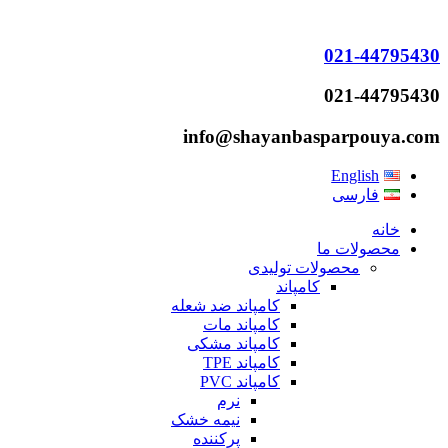
021-44795430
021-44795430
info@shayanbasparpouya.com
English
فارسی
خانه
محصولات ما
محصولات تولیدی
کامپاند
کامپاند ضد شعله
کامپاند مات
کامپاند مشکی
کامپاند TPE
کامپاند PVC
نرم
نیمه خشک
پرکننده