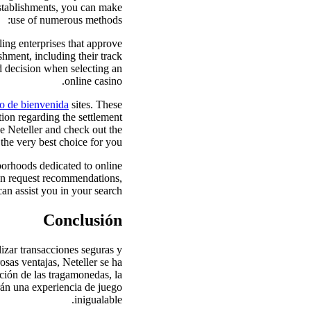
 establishments, you can make
use of numerous methods:
ling enterprises that approve
hment, including their track
d decision when selecting an
online casino.
no de bienvenida
sites. These
tion regarding the settlement
ve Neteller and check out the
the very best choice for you.
borhoods dedicated to online
can request recommendations,
an assist you in your search.
Conclusión
lizar transacciones seguras y
sas ventajas, Neteller se ha
ción de las tragamonedas, la
arán una experiencia de juego
inigualable.