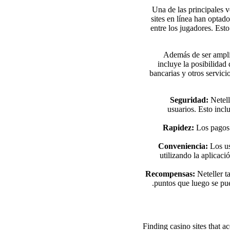
Una de las principales v
sites en línea han optad
entre los jugadores. Est
Además de ser amplia
incluye la posibilidad 
bancarias y otros servic
Seguridad:
Netell
usuarios. Esto incl
Rapidez:
Los pagos 
Conveniencia:
Los us
utilizando la aplicaci
Recompensas:
Neteller t
puntos que luego se pue
Finding casino sites that ac