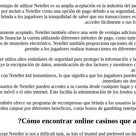
entajas de utilizar Neteller es su amplia aceptación en la industria del 
o por incluir a Neteller como una opción de pago debido a su seguridad
o brinda a los jugadores la tranquilidad de saber que sus transacciones 
acceder fácilmente a sus 
mente aceptado, Neteller también ofrece una serie de ventajas adiciona
de financiar la cuenta utilizando diferentes métodos de pago, como tarjet
ios de monedero electrónico. Neteller también proporciona opciones de c
permite a los jugadores realizar transacciones en diferen
er utiliza altos estándares de seguridad para proteger la información y l
uye la encriptación de datos, autenticación de dos factores y monitoreo c
ac
con Neteller kid instantáneos, lo que significa que los jugadores pued
inmediato sin dem
uarios de Neteller pueden acceder a su cuenta desde cualquier lugar y
ón móvil o el sitio internet. Esto facilita la administración de los fondos 
ambién ofrece un programa de recompensas que brinda a los usuarios la
den canjear por diferentes beneficios, como bonos de gambling enterpr
cept Neteller is not a difficult task, as lots of trusted and preferred on-