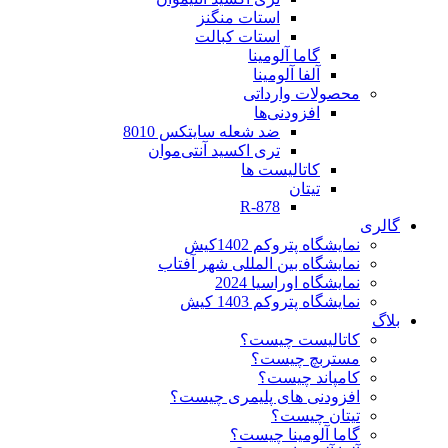
استات منگنز
استات کبالت
گاما آلومینا
آلفا آلومینا
محصولات وارداتی
افزودنی‌ها
ضد شعله سایتکس 8010
تری اکسید آنتی‌موان
کاتالیست ها
تیتان
R-878
گالری
نمایشگاه پتروکم 1402کیش
نمایشگاه بین المللی شهر آفتاب
نمایشگاه اوراسیا 2024
نمایشگاه پتروکم 1403 کیش
بلاگ
کاتالیست چیست؟
مستربچ چیست؟
کامپاند چیست؟
افزودنی های پلیمری چیست؟
تیتان چیست؟
گاما آلومینا چیست؟