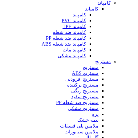
کامپاند
کامپاند
کامپاند
کامپاند PVC
کامپاند TPE
کامپاند ضد شعله
کامپاند ضد شعله PP
کامپاند ضد شعله ABS
کامپاند مات
کامپاند مشکی
مستربچ
مستربچ
مستربچ ABS
مستربچ افزودنی
مستربچ پرکننده
مستربچ رنگی
مستربچ‌ سفید
مستربچ ضد شعله PP
مستربچ مشکی
نرم
نیمه خشک
ملامین پلی فسفات
ملامین سیانورات
گاما آلومینا