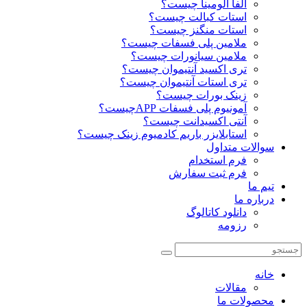
آلفا آلومینا چیست؟
استات کبالت چیست؟
استات منگنز چیست؟
ملامین پلی فسفات چیست؟
ملامین سیانورات چیست؟
تری اکسید آنتیموان چیست؟
تری استات آنتیموان چیست؟
زینک بورات چیست؟
آمونیوم پلی فسفات APPچیست؟
آنتی اکسیدانت چیست؟
استابلایزر باریم کادمیوم زینک چیست؟
سوالات متداول
فرم استخدام
فرم ثبت سفارش
تیم ما
درباره ما
دانلود کاتالوگ
رزومه
خانه
مقالات
محصولات ما