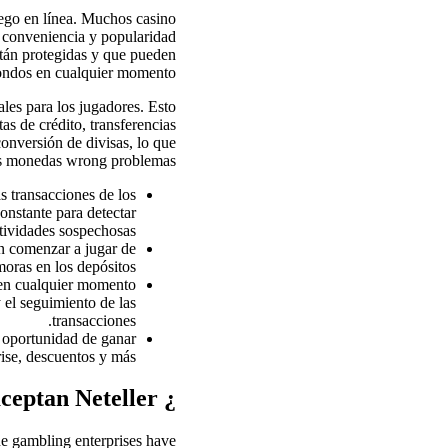
juego en línea. Muchos casino
, conveniencia y popularidad
están protegidas y que pueden
fondos en cualquier momento.
les para los jugadores. Esto
as de crédito, transferencias
onversión de divisas, lo que
tes monedas wrong problemas.
as transacciones de los
onstante para detectar
tividades sospechosas.
en comenzar a jugar de
oras en los depósitos.
 en cualquier momento
y el seguimiento de las
transacciones.
 oportunidad de ganar
ise, descuentos y más.
¿ Cómo encontrar online casinos que aceptan Neteller?
line gambling enterprises have