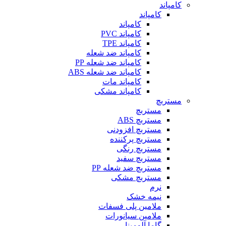
کامپاند
کامپاند
کامپاند
کامپاند PVC
کامپاند TPE
کامپاند ضد شعله
کامپاند ضد شعله PP
کامپاند ضد شعله ABS
کامپاند مات
کامپاند مشکی
مستربچ
مستربچ
مستربچ ABS
مستربچ افزودنی
مستربچ پرکننده
مستربچ رنگی
مستربچ‌ سفید
مستربچ ضد شعله PP
مستربچ مشکی
نرم
نیمه خشک
ملامین پلی فسفات
ملامین سیانورات
گاما آلومینا