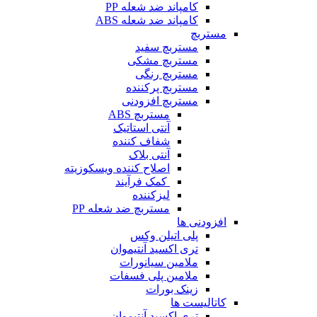
کامپاند ضد شعله PP
کامپاند ضد شعله ABS
مستربچ
مستربچ‌ سفید
مستربچ مشکی
مستربچ رنگی
مستربچ پرکننده
مستربچ افزودنی
مستربچ ABS
آنتی استاتیک
شفاف کننده
آنتی بلاک
اصلاح کننده ویسکوزیته
کمک فرآیند
لیزکننده
مستربچ ضد شعله PP
افزودنی ها
پلی اتیلن وکس
تری اکسید آنتیموان
ملامین سیانورات
ملامین پلی فسفات
زینک بورات
کاتالیست ها
تری اکسید آنتیموان