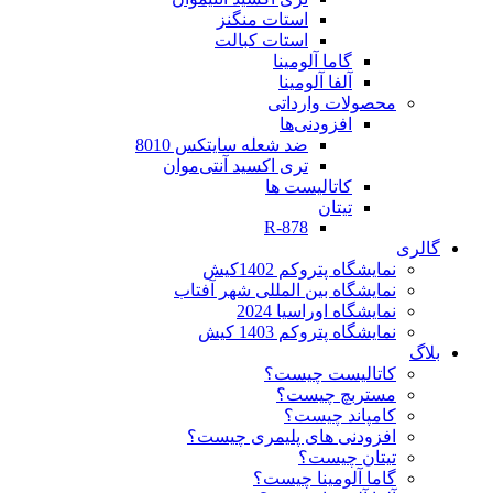
استات منگنز
استات کبالت
گاما آلومینا
آلفا آلومینا
محصولات وارداتی
افزودنی‌ها
ضد شعله سایتکس 8010
تری اکسید آنتی‌موان
کاتالیست ها
تیتان
R-878
گالری
نمایشگاه پتروکم 1402کیش
نمایشگاه بین المللی شهر آفتاب
نمایشگاه اوراسیا 2024
نمایشگاه پتروکم 1403 کیش
بلاگ
کاتالیست چیست؟
مستربچ چیست؟
کامپاند چیست؟
افزودنی های پلیمری چیست؟
تیتان چیست؟
گاما آلومینا چیست؟