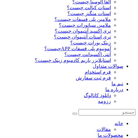
آلفا آلومینا چیست؟
استات کبالت چیست؟
استات منگنز چیست؟
ملامین پلی فسفات چیست؟
ملامین سیانورات چیست؟
تری اکسید آنتیموان چیست؟
تری استات آنتیموان چیست؟
زینک بورات چیست؟
آمونیوم پلی فسفات APPچیست؟
آنتی اکسیدانت چیست؟
استابلایزر باریم کادمیوم زینک چیست؟
سوالات متداول
فرم استخدام
فرم ثبت سفارش
تیم ما
درباره ما
دانلود کاتالوگ
رزومه
خانه
مقالات
محصولات ما