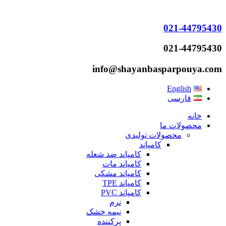
021-44795430
021-44795430
info@shayanbasparpouya.com
English
فارسی
خانه
محصولات ما
محصولات تولیدی
کامپاند
کامپاند ضد شعله
کامپاند مات
کامپاند مشکی
کامپاند TPE
کامپاند PVC
نرم
نیمه خشک
پرکننده