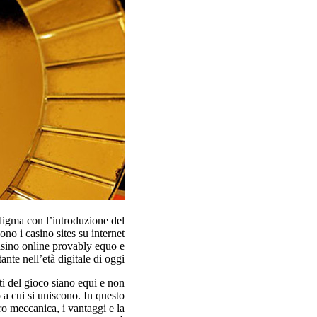
digma con l’introduzione del
o i casino sites su internet
asino online provably equo e
nte nell’età digitale di oggi?
ti del gioco siano equi e non
o a cui si uniscono. In questo
ro meccanica, i vantaggi e la