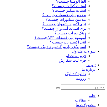
آلفا آلومینا چیست؟
استات کبالت چیست؟
استات منگنز چیست؟
ملامین پلی فسفات چیست؟
ملامین سیانورات چیست؟
تری اکسید آنتیموان چیست؟
تری استات آنتیموان چیست؟
زینک بورات چیست؟
آمونیوم پلی فسفات APPچیست؟
آنتی اکسیدانت چیست؟
استابلایزر باریم کادمیوم زینک چیست؟
سوالات متداول
فرم استخدام
فرم ثبت سفارش
تیم ما
درباره ما
دانلود کاتالوگ
رزومه
خانه
مقالات
محصولات ما