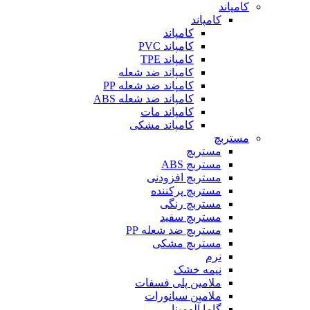
کامپاند
کامپاند
کامپاند
کامپاند PVC
کامپاند TPE
کامپاند ضد شعله
کامپاند ضد شعله PP
کامپاند ضد شعله ABS
کامپاند مات
کامپاند مشکی
مستربچ
مستربچ
مستربچ ABS
مستربچ افزودنی
مستربچ پرکننده
مستربچ رنگی
مستربچ‌ سفید
مستربچ ضد شعله PP
مستربچ مشکی
نرم
نیمه خشک
ملامین پلی فسفات
ملامین سیانورات
گاما آلومینا