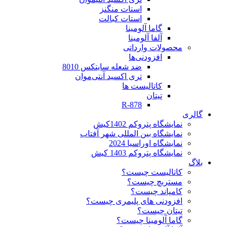
استات منگنز
استات کبالت
گاما آلومینا
آلفا آلومینا
محصولات وارداتی
افزودنی‌ها
ضد شعله سایتکس 8010
تری اکسید آنتی‌موان
کاتالیست ها
تیتان
R-878
گالری
نمایشگاه پتروکم 1402کیش
نمایشگاه بین المللی شهر آفتاب
نمایشگاه اوراسیا 2024
نمایشگاه پتروکم 1403 کیش
بلاگ
کاتالیست چیست؟
مستربچ چیست؟
کامپاند چیست؟
افزودنی های پلیمری چیست؟
تیتان چیست؟
گاما آلومینا چیست؟