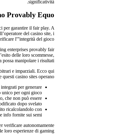
significatività.
no Provably Equo?
 per garantire il fair play. A
l’operatore del casino site, i
icare l'”integrità del gioco.
ing enterprises provably fair
l’esito delle loro scommesse,
 possa manipolare i risultati.
itrari e imparziali. Ecco qui
 questi casino sites operano:
integrati per generare
o unico per ogni gioco.
ato, che non può essere
dificato dopo svelato.
ito ricalcolandolo con
le info fornite sui semi.
per verificare autonomamente
lle loro esperienze di gaming.