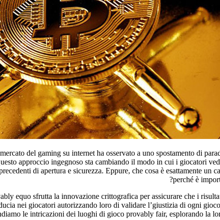
il mercato del gaming su internet ha osservato a uno spostamento di para
sto approccio ingegnoso sta cambiando il modo in cui i giocatori vedon
recedenti di apertura e sicurezza. Eppure, che cosa è esattamente un c
perché è importa
bly equo sfrutta la innovazione crittografica per assicurare che i risulta
 fiducia nei giocatori autorizzando loro di validare l’giustizia di ogni gioc
ndiamo le intricazioni dei luoghi di gioco provably fair, esplorando la lo