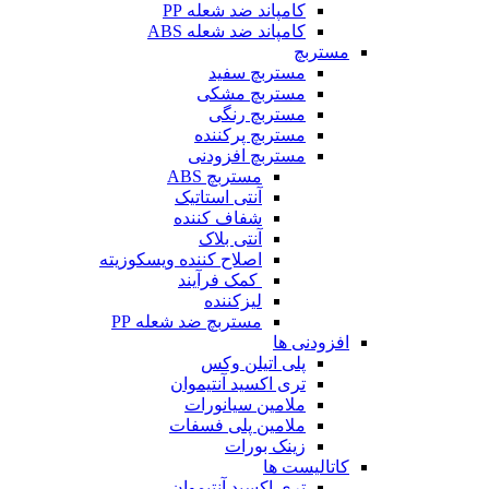
کامپاند ضد شعله PP
کامپاند ضد شعله ABS
مستربچ
مستربچ‌ سفید
مستربچ مشکی
مستربچ رنگی
مستربچ پرکننده
مستربچ افزودنی
مستربچ ABS
آنتی استاتیک
شفاف کننده
آنتی بلاک
اصلاح کننده ویسکوزیته
کمک فرآیند
لیزکننده
مستربچ ضد شعله PP
افزودنی ها
پلی اتیلن وکس
تری اکسید آنتیموان
ملامین سیانورات
ملامین پلی فسفات
زینک بورات
کاتالیست ها
تری اکسید آنتیموان