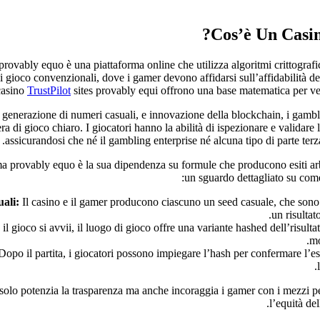
Cos’è Un Casi
rovably equo è una piattaforma online che utilizza algoritmi crittografici
i gioco convenzionali, dove i gamer devono affidarsi sull’affidabilità del
casino
TrustPilot
sites provably equi offrono una base matematica per verif
 generazione di numeri casuali, e innovazione della blockchain, i gambl
 di gioco chiaro. I giocatori hanno la abilità di ispezionare e validare 
assicurandosi che né il gambling enterprise né alcuna tipo di parte terza
ema provably equo è la sua dipendenza su formule che producono esiti arb
un sguardo dettagliato su come
ali:
Il casino e il gamer producono ciascuno un seed casuale, che sono 
un risultat
l gioco si avvii, il luogo di gioco offre una variante hashed dell’risult
mo
opo il partita, i giocatori possono impiegare l’hash per confermare l’es
olo potenzia la trasparenza ma anche incoraggia i gamer con i mezzi 
l’equità de