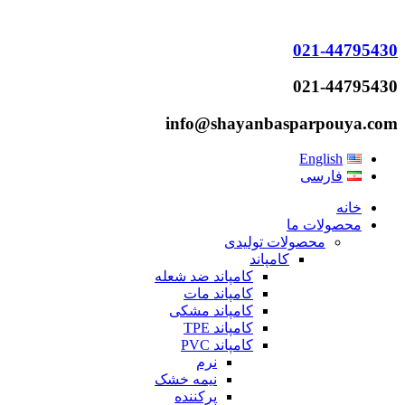
021-44795430
021-44795430
info@shayanbasparpouya.com
English
فارسی
خانه
محصولات ما
محصولات تولیدی
کامپاند
کامپاند ضد شعله
کامپاند مات
کامپاند مشکی
کامپاند TPE
کامپاند PVC
نرم
نیمه خشک
پرکننده