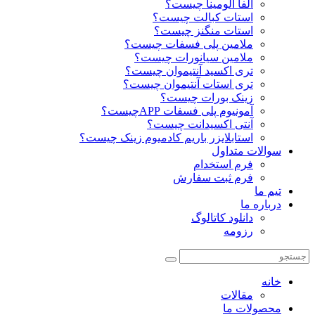
آلفا آلومینا چیست؟
استات کبالت چیست؟
استات منگنز چیست؟
ملامین پلی فسفات چیست؟
ملامین سیانورات چیست؟
تری اکسید آنتیموان چیست؟
تری استات آنتیموان چیست؟
زینک بورات چیست؟
آمونیوم پلی فسفات APPچیست؟
آنتی اکسیدانت چیست؟
استابلایزر باریم کادمیوم زینک چیست؟
سوالات متداول
فرم استخدام
فرم ثبت سفارش
تیم ما
درباره ما
دانلود کاتالوگ
رزومه
خانه
مقالات
محصولات ما