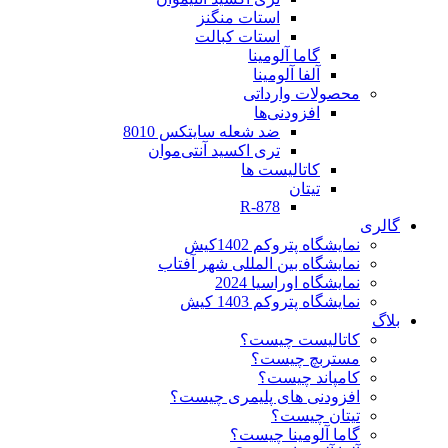
استات منگنز
استات کبالت
گاما آلومینا
آلفا آلومینا
محصولات وارداتی
افزودنی‌ها
ضد شعله سایتکس 8010
تری اکسید آنتی‌موان
کاتالیست ها
تیتان
R-878
گالری
نمایشگاه پتروکم 1402کیش
نمایشگاه بین المللی شهر آفتاب
نمایشگاه اوراسیا 2024
نمایشگاه پتروکم 1403 کیش
بلاگ
کاتالیست چیست؟
مستربچ چیست؟
کامپاند چیست؟
افزودنی های پلیمری چیست؟
تیتان چیست؟
گاما آلومینا چیست؟