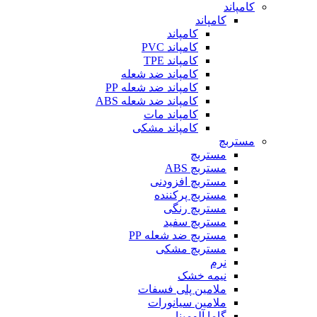
کامپاند
کامپاند
کامپاند
کامپاند PVC
کامپاند TPE
کامپاند ضد شعله
کامپاند ضد شعله PP
کامپاند ضد شعله ABS
کامپاند مات
کامپاند مشکی
مستربچ
مستربچ
مستربچ ABS
مستربچ افزودنی
مستربچ پرکننده
مستربچ رنگی
مستربچ‌ سفید
مستربچ ضد شعله PP
مستربچ مشکی
نرم
نیمه خشک
ملامین پلی فسفات
ملامین سیانورات
گاما آلومینا