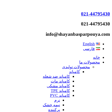
021-44795430
021-44795430
info@shayanbasparpouya.com
English
فارسی
خانه
محصولات ما
محصولات تولیدی
کامپاند
کامپاند ضد شعله
کامپاند مات
کامپاند مشکی
کامپاند TPE
کامپاند PVC
نرم
نیمه خشک
پرکننده