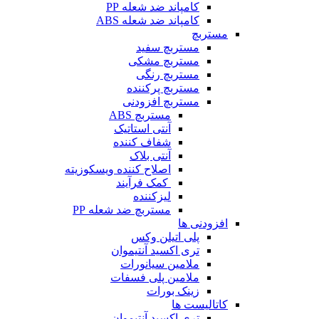
کامپاند ضد شعله PP
کامپاند ضد شعله ABS
مستربچ
مستربچ‌ سفید
مستربچ مشکی
مستربچ رنگی
مستربچ پرکننده
مستربچ افزودنی
مستربچ ABS
آنتی استاتیک
شفاف کننده
آنتی بلاک
اصلاح کننده ویسکوزیته
کمک فرآیند
لیزکننده
مستربچ ضد شعله PP
افزودنی ها
پلی اتیلن وکس
تری اکسید آنتیموان
ملامین سیانورات
ملامین پلی فسفات
زینک بورات
کاتالیست ها
تری اکسید آنتیموان